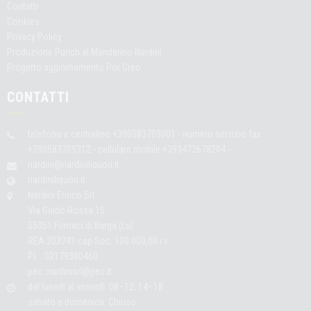
Contatti
Cookies
Privacy Policy
Produzione Punch al Mandarino Nardini
Progetto aggiornamento Por Creo
CONTATTI
telefono e centralino +390583709001 - numero servizio fax
+390583709312 - cellulare mobile +393472678204 -
nardini@nardiniliquori.it
nardiniliquori.it
Nardini Enrico Srl
Via Guido Rossa 15
55051 Fornaci di Barga (Lu)
REA 203741 cap Soc. 100.000,00 i.v.
P.I. : 02179380460
pec: nardinisrl@pec.it
dal lunedì al venerdì: 08–12, 14–18
sabato e domenica: Chiuso