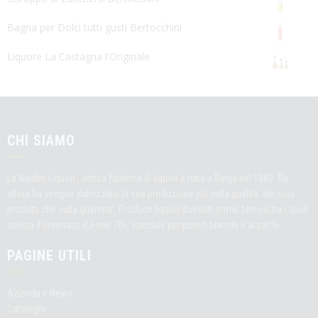
Bagna per Dolci tutti gusti Bertocchini
Liquore La Castagna l'Originale
CHI SIAMO
La Nardini Liquori , antica fabbrica di liquori è nata a Barga nel 1880. Da
allora ha sempre indirizzato la sua produzione più sulla qualita' dei suoi
prodotti che sulla quantita'. Produce liquori divenuti ormai famosi tra i quali
spicca il rinomato «Leone 70», speciale per punch bianchi e al caffè.
PAGINE UTILI
Azienda e News
Cataloghi