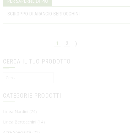
PER SAPERNE DI PIÙ
SCIROPPO DI ARANCIO BERTOCCHINI
1
2
⟩
CERCA IL TUO PRODOTTO
Ricerca
per:
CATEGORIE PRODOTTI
Linea Nardini
(74)
Linea Bertocchini
(14)
Altre Specialità
(21)