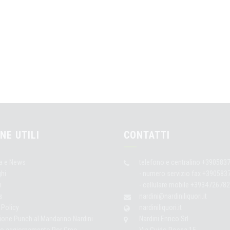
NE UTILI
CONTATTI
a e News
telefono e centralino +390583
ghi
- numero servizio fax +39058
i
- cellulare mobile +3934726782
s
nardini@nardiniliquori.it
 Policy
nardiniliquori.it
ione Punch al Mandarino Nardini
Nardini Enrico Srl