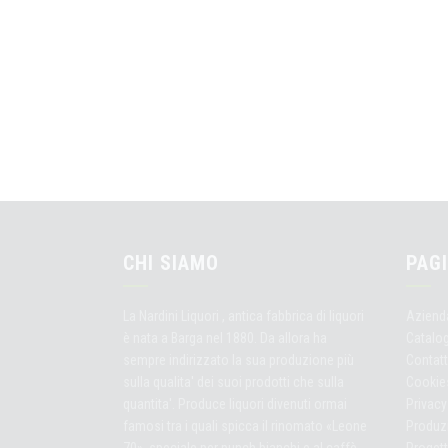
CHI SIAMO
PAGI
La Nardini Liquori , antica fabbrica di liquori
Aziend
è nata a Barga nel 1880. Da allora ha
Catalo
sempre indirizzato la sua produzione più
Contatt
sulla qualita' dei suoi prodotti che sulla
Cookie
quantita'. Produce liquori divenuti ormai
Privacy
famosi tra i quali spicca il rinomato «Leone
Produz