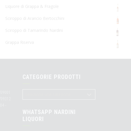
Liquore di Grappa & Fragole
Sciroppo di Arancio Bertocchini
Sciroppo di Tamarindo Nardini
Grappa Riserva
CATEGORIE PRODOTTI
709001
3709312
04 -
WHATSAPP NARDINI
LIQUORI