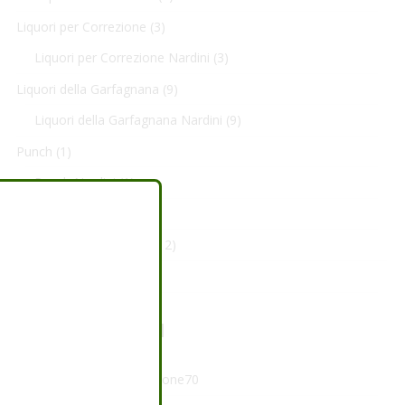
Liquori per Correzione
(3)
Liquori per Correzione Nardini
(3)
Liquori della Garfagnana
(9)
Liquori della Garfagnana Nardini
(9)
Punch
(1)
Punch Nardini
(1)
Sciroppi
(21)
Sciroppi Bertocchini
(12)
Sciroppi Nardini
(9)
ARTICOLI RECENTI
Presentazione Nuovo Leone70