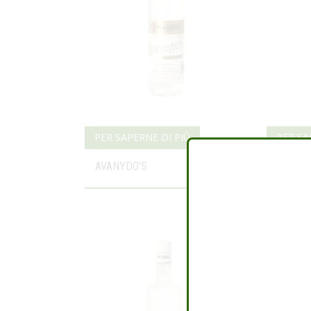
PER SAPERNE DI PIÙ
PER SA
AVANYDO’S
VODKA