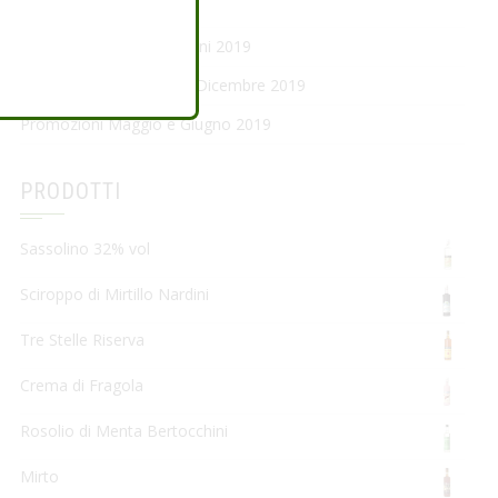
Scopri Leonbabà!
Pacchetti di Natale Nardini 2019
Città della Castagna 7-8 Dicembre 2019
Promozioni Maggio e Giugno 2019
PRODOTTI
Sassolino 32% vol
Sciroppo di Mirtillo Nardini
Tre Stelle Riserva
Crema di Fragola
Rosolio di Menta Bertocchini
Mirto