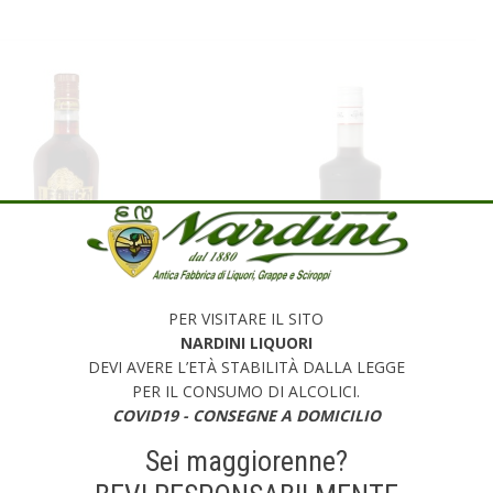
PER VISITARE IL SITO
NARDINI LIQUORI
DEVI AVERE L’ETÀ STABILITÀ DALLA LEGGE
PERNE DI PIÙ
PER SAPERNE DI PIÙ
PER IL CONSUMO DI ALCOLICI.
COVID19 - CONSEGNE A DOMICILIO
70
LIQUORE AL MIRTILLO COL
Sei maggiorenne?
FRUTTO