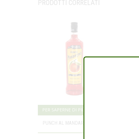
PRODOTTI CORRELATI
PER SAPERNE DI PIÙ
PER SA
PUNCH AL MANDARINO
LEONE 