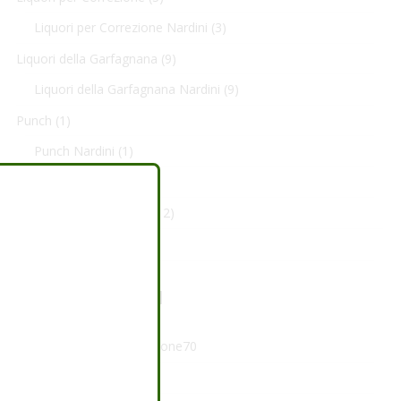
Liquori per Correzione Nardini
(3)
Liquori della Garfagnana
(9)
Liquori della Garfagnana Nardini
(9)
Punch
(1)
Punch Nardini
(1)
Sciroppi
(21)
Sciroppi Bertocchini
(12)
Sciroppi Nardini
(9)
ARTICOLI RECENTI
Presentazione Nuovo Leone70
Scopri Leonbabà!