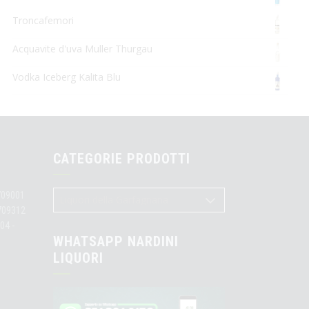
Troncafemori
Acquavite d'uva Muller Thurgau
Vodka Iceberg Kalita Blu
CATEGORIE PRODOTTI
709001
3709312
04 -
WHATSAPP NARDINI
LIQUORI