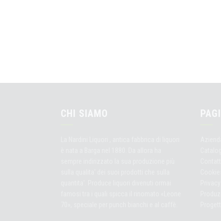
CHI SIAMO
PAGI
La Nardini Liquori , antica fabbrica di liquori
Aziend
è nata a Barga nel 1880. Da allora ha
Catalo
sempre indirizzato la sua produzione più
Contatt
sulla qualita' dei suoi prodotti che sulla
Cookie
quantita'. Produce liquori divenuti ormai
Privacy
famosi tra i quali spicca il rinomato «Leone
Produz
70», speciale per punch bianchi e al caffè.
Proget