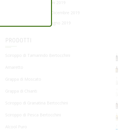
Pacchetti di Natale Nardini 2019
Città della Castagna 7-8 Dicembre 2019
Promozioni Maggio e Giugno 2019
PRODOTTI
Sciroppo di Tamarindo Bertocchini
Amaretto
Grappa di Moscato
Grappa di Chianti
Sciroppo di Granatina Bertocchini
Sciroppo di Pesca Bertocchini
Alcool Puro