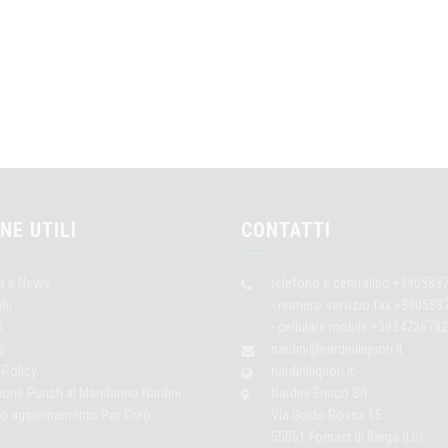
NE UTILI
CONTATTI
a e News
telefono e centralino +390583
ghi
- numero servizio fax +39058
i
- cellulare mobile +3934726782
s
nardini@nardiniliquori.it
 Policy
nardiniliquori.it
ione Punch al Mandarino Nardini
Nardini Enrico Srl
to aggiornamento Por Creo
Via Guido Rossa 15
55051 Fornaci di Barga (Lu)