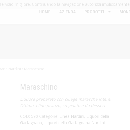
n servizio migliore. Continuando la navigazione autorizzi implicitamente
HOME
AZIENDA
PRODOTTI
MOND
nana Nardini
/ Maraschino
Maraschino
Liquore preparato con ciliege marasche intere.
Ottimo a fine pranzo, su gelato e da dessert
COD:
590
Categorie:
Linea Nardini
,
Liquori della
Garfagnana
,
Liquori della Garfagnana Nardini